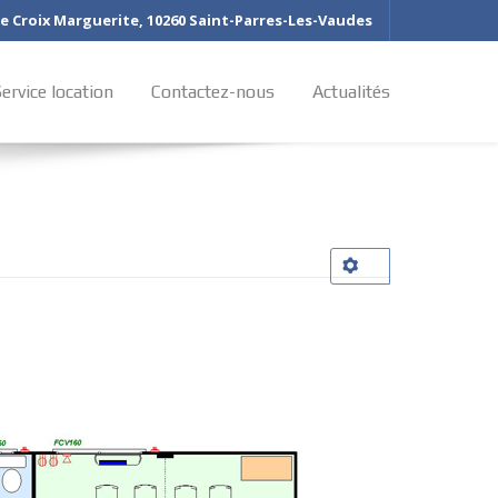
rue Croix Marguerite, 10260 Saint-Parres-Les-Vaudes
ervice location
Contactez-nous
Actualités